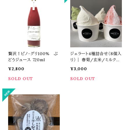
贅沢！ピノ・グリ100% ぶ
ジェラート4種詰合せ（8個入
どうジュース 720ml
り）｜ 春菊/玄米/ミルク/
いちご｜GELATERIA SH
¥2,800
¥3,000
EETA
SOLD OUT
SOLD OUT