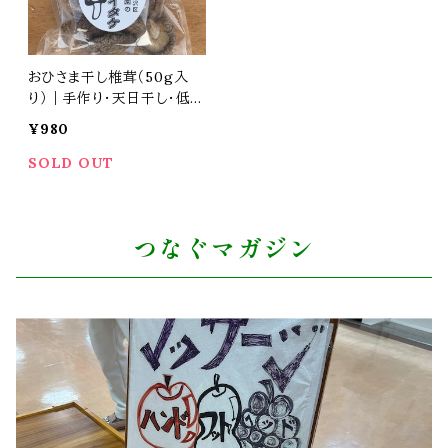
おひさま干し椎茸（50g入
り）｜手作り・天日干し・低温
乾燥機仕上げ｜永島農園
¥980
SOLD OUT
つなぐマガジン